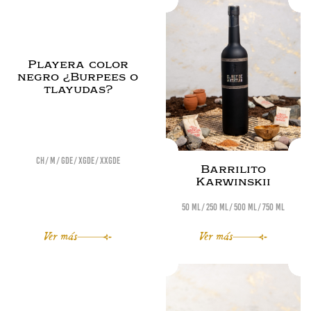
Playera color
negro ¿Burpees o
tlayudas?
Ch
M
Gde
XGde
XXGde
Barrilito
Karwinskii
50 ml
250 ml
500 ml
750 ml
Ver más
Ver más