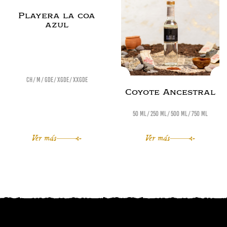
Playera la coa
azul
Ch
M
Gde
XGde
XXGde
Coyote Ancestral
50 ml
250 ml
500 ml
750 ml
Ver más
Ver más