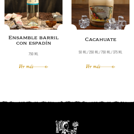
Ensamble barril
Cacahuate
con espadín
50 ml
250 ml
750 ml
375 ml
750 ml
Ver más
Ver más