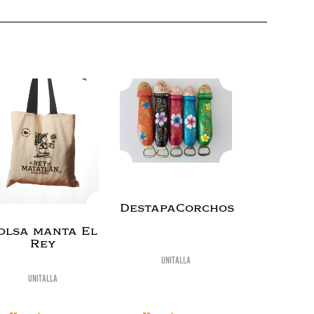
DestapaCorchos
olsa manta El
Rey
Unitalla
Unitalla